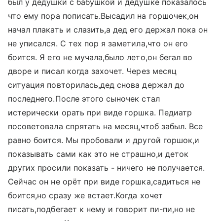
был у дедушки с бабушкой и дедушке показалось
что ему пора пописать.Высадил на горшочек,он
начал плакать и слазить,а дед его держал пока он
не уписался. С тех пор я заметила,что он его
боится. Я его не мучала,было лето,он бегал во
дворе и писал когда захочет. Через месяц
ситуация повторилась,дед снова держал до
последнего.После этого сыночек стал
истерически орать при виде горшка. Педиатр
посоветовала спрятать на месяц,чтоб забыл. Все
равно боится. Мы пробовали и другой горшок,и
показывать сами как это не страшно,и деток
других просили показать - ничего не получается.
Сейчас он не орёт при виде горшка,садиться не
боится,но сразу же встает.Когда хочет
писать,подбегает к нему и говорит пи-пи,но не