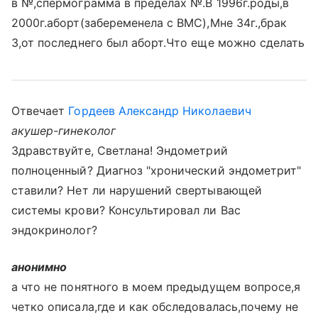
в №,спермограмма в пределах №.В 1996г.роды,в
2000г.аборт(забеременела с ВМС),Мне 34г.,брак
3,от последнего был аборт.Что еще можно сделать
Отвечает
Гордеев Александр Николаевич
акушер-гинеколог
Здравствуйте, Светлана! Эндометрий
полноценный? Диагноз "хронический эндометрит"
ставили? Нет ли нарушений свертывающей
системы крови? Консультировал ли Вас
эндокринолог?
анонимно
а что не понятного в моем предыдущем вопросе,я
четко описала,где и как обследовалась,почему не