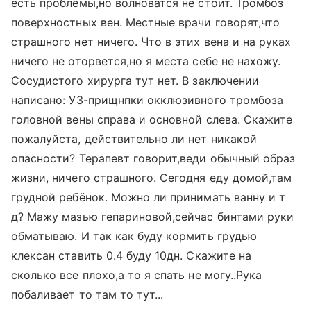
есть проблемы,но волноватся не стоит. Тромбоз
поверхностных вен. Местные врачи говорят,что
страшного нет ничего. Что в этих вена и на руках
ничего не оторвется,но я места себе не нахожу.
Сосудистого хирурга тут нет. В заключении
написано: УЗ-прищнпки окклюзивного тромбоза
головной вены справа и основной слева. Скажите
пожалуйста, действительно ли нет никакой
опасности? Терапевт говорит,веди обычный образ
жизни, ничего страшного. Сегодня еду домой,там
грудной ребёнок. Можно ли принимать ванну и т
д? Мажу мазью гепариновой,сейчас бинтами руки
обматываю. И так как буду кормить грудью
клексан ставить 0.4 буду 10дн. Скажите на
сколько все плохо,а то я спать не могу..Рука
побаливает то там то тут...