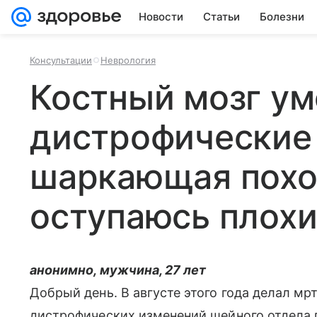
Новости
Статьи
Болезни
Консультации
Неврология
Костный мозг у
дистрофические
шаркающая похо
оступаюсь плохи
анонимно, мужчина, 27 лет
Добрый день. В августе этого года делал мр
дистрофических изменений шейного отдела 