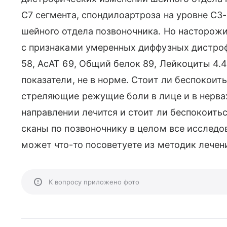
С7 сегмента, спондилоартроза на уровне С3
шейного отдела позвоночника. Но насторожи
с признаками умеренных диффузных дистроф
58, АсАТ 69, Общий белок 89, Лейкоциты 4.4
показатели, не в норме. Стоит ли беспокоит
стреляющие режущие боли в лице и в нервах
направлении лечится и стоит ли беспокоить
сканы по позвоночнику в целом все исследов
может что-то посоветуете из методик лечени
К вопросу приложено фото