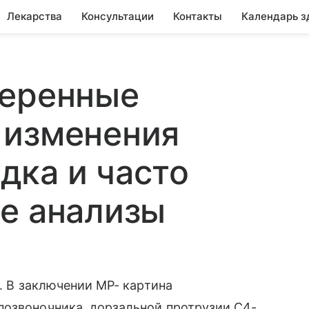
Лекарства
Консультации
Контакты
Календарь з
меренные
 изменения
дка и часто
е анализы
т. В заключении МР- картина
позвоночника, дорзальной протрузии С4-