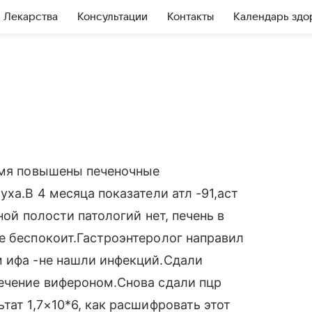
Лекарства
Консультации
Контакты
Календарь здо
ремя повышены печеночные
уха.В 4 месяца показатели атл -91,аст
ной полости патологий нет, печень в
е беспокоит.Гастроэнтеролог направил
м ифа -не нашли инфекций.Сдали
Лечение вифероном.Снова сдали пцр
тат 1,7×10*6, как расшифровать этот