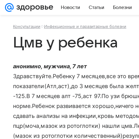
Новости
Статьи
Болезни
Консультации
Инфекционные и паразитарные болезни
Цмв у ребенка
анонимно, мужчина, 7 лет
Здравствуйте.Ребенку 7 месяцев,все это в
показатели(Атл,аст),до 3 месяцев была желт
-125.В 7 месяцев алт -75,аст 97.По узи брюш
норме.Ребенок развивается хорошо,ничего н
сдавать анализы на инфекции,кровь методо
пцр(моча,мазок из ротоглотки) нашли цмв.
(мазок из ротоглотки количественный)резуль