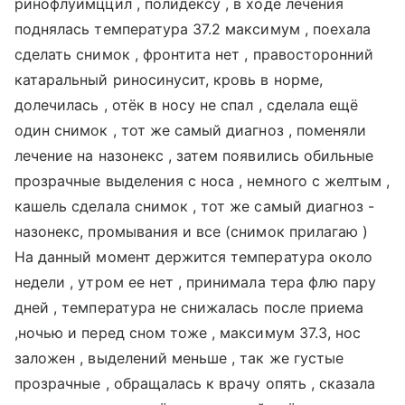
ринофлуимццил , полидексу , в ходе лечения
поднялась температура 37.2 максимум , поехала
сделать снимок , фронтита нет , правосторонний
катаральный риносинусит, кровь в норме,
долечилась , отёк в носу не спал , сделала ещё
один снимок , тот же самый диагноз , поменяли
лечение на назонекс , затем появились обильные
прозрачные выделения с носа , немного с желтым ,
кашель сделала снимок , тот же самый диагноз -
назонекс, промывания и все (снимок прилагаю )
На данный момент держится температура около
недели , утром ее нет , принимала тера флю пару
дней , температура не снижалась после приема
,ночью и перед сном тоже , максимум 37.3, нос
заложен , выделений меньше , так же густые
прозрачные , обращалась к врачу опять , сказала