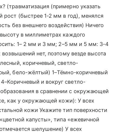
х? (травматизация (примерно указать
 рост (быстрее 1-2 мм в год), менялся
ость без внешнего воздействия) Ничего
, высоту в миллиметрах каждого
сить: 1– 2 мм и 3 мм; 2–5 мм и 5 мм: 3-4
х возвышений нет, поэтому везде высота
елесный, коричневый, светло-
ерый, бело-жёлтый) 1–Тёмно-коричневый
4–Коричневый и вокруг светло-
 образования в сравнении с окружающей
же, как у окружающей кожи): У всех
остальной кожи Укажите тип поверхности
 «цветной капусты», типа «ежевичной
 отмечается шелушение) У всех