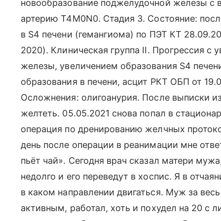
новообразование поджелудочной железы с 
артерию T4M0N0. Стадия 3. Состояние: посл
в S4 печени (гемангиома) по ПЭТ КТ 28.09.2
2020). Клиническая группа II. Прогрессия 
железы, увеличением образования S4 печени
образования в печени, асцит РКТ ОБП от 19.04
Осложнения: олигоанурия. После выписки из
желтеть. 05.05.2021 снова попал в стационар
операция по дренированию желчных протоков
день после операции в реанимации мне отве
пьёт чай». Сегодня врач сказал матери мужа
недолго и его переведут в хоспис. Я в отчаян
в каком направлении двигаться. Муж за вес
активным, работал, хоть и похудел на 20 с л