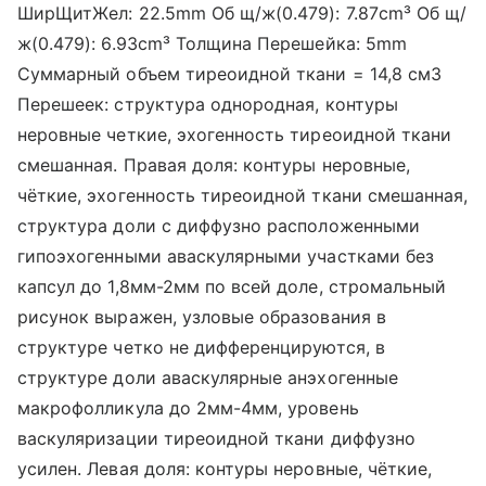
ШирЩитЖел: 22.5mm Об щ/ж(0.479): 7.87cm³ Об щ/
ж(0.479): 6.93cm³ Толщина Перешейка: 5mm
Суммарный объем тиреоидной ткани = 14,8 см3
Перешеек: структура однородная, контуры
неровные четкие, эхогенность тиреоидной ткани
смешанная. Правая доля: контуры неровные,
чёткие, эхогенность тиреоидной ткани смешанная,
структура доли с диффузно расположенными
гипоэхогенными аваскулярными участками без
капсул до 1,8мм-2мм по всей доле, стромальный
рисунок выражен, узловые образования в
структуре четко не дифференцируются, в
структуре доли аваскулярные анэхогенные
макрофолликула до 2мм-4мм, уровень
васкуляризации тиреоидной ткани диффузно
усилен. Левая доля: контуры неровные, чёткие,