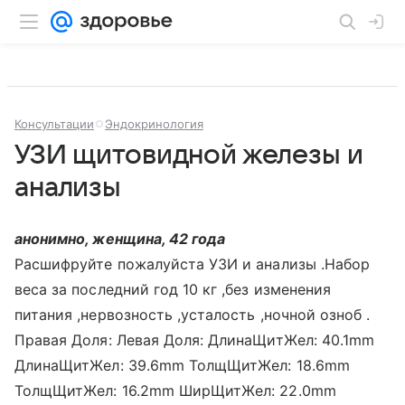
Консультации
Эндокринология
УЗИ щитовидной железы и
анализы
анонимно, женщина, 42 года
Расшифруйте пожалуйста УЗИ и анализы .Набор
веса за последний год 10 кг ,без изменения
питания ,нервозность ,усталость ,ночной озноб .
Правая Доля: Левая Доля: ДлинаЩитЖел: 40.1mm
ДлинаЩитЖел: 39.6mm ТолщЩитЖел: 18.6mm
ТолщЩитЖел: 16.2mm ШирЩитЖел: 22.0mm