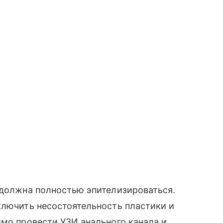
 должна полностью эпителизироваться.
ключить несостоятельность пластики и
имо провести УЗИ анального канала и