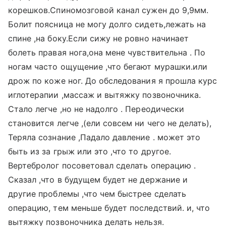
корешков.Спиномозговой канал сужен до 9,9мм.
Болит поясница не могу долго сидеть,лежать на
спине ,на боку.Если сижу не ровно начинает
болеть правая нога,она мене чувствительна . По
ногам часто ощущение ,что бегают мурашки.или
дрож по коже ног. До обследования я прошла курс
иглотерапии ,массаж и вытяжку позвоночника.
Стало легче ,но не надолго . Переодически
становится легче ,(ели совсем ни чего не делать),
Теряла сознание ,Падало давление . может это
быть из за грыж или это ,что то другое.
Вертебролог посоветовал сделать операцию .
Сказал ,что в будущем будет не держание и
другие проблемы ,что чем быстрее сделать
операцию, тем меньше будет последствий. и, что
вытяжку позвоночника делать нельзя.