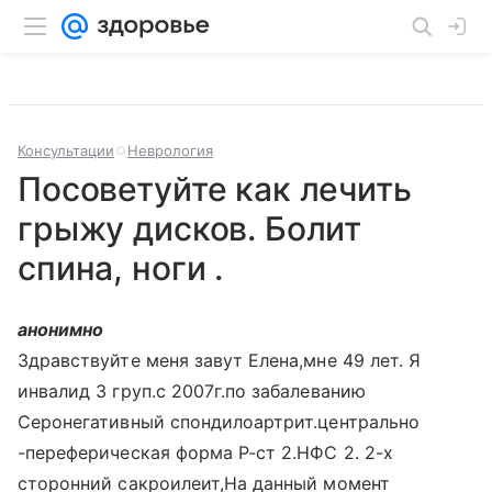
Консультации
Неврология
Посоветуйте как лечить
грыжу дисков. Болит
спина, ноги .
анонимно
Здравствуйте меня завут Елена,мне 49 лет. Я
инвалид 3 груп.с 2007г.по забалеванию
Серонегативный спондилоартрит.центрально
-переферическая форма Р-ст 2.НФС 2. 2-х
сторонний сакроилеит,На данный момент