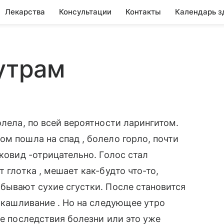
Лекарства
Консультации
Контакты
Календарь з
 утрам
олела, по всей вероятности ларингитом.
м пошла на спад , болело горло, почти
 ковид -отрицательно. Голос стал
 глотка , мешает как-будто что-то,
 бывают сухие сгустки. После становится
покашливание . Но на следующее утро
ие последствия болезни или это уже