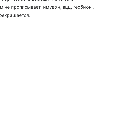
м не прописывает, имудон, ацц, геобион .
прекращается.