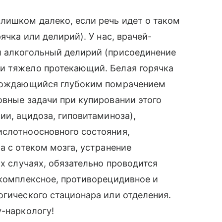
лишком далеко, если речь идет о таком
ячка или делирий). У нас, врачей-
й алкогольный делирий (присоединение
и тяжело протекающий. Белая горячка
овождающийся глубоким помрачением
овные задачи при купировании этого
ии, ацидоза, гиповитаминоза),
ислотноосновного состояния,
а с отеком мозга, устранение
их случаях, обязательно проводится
 комплексное, противорецидивное и
огического стационара или отделения.
у-наркологу!