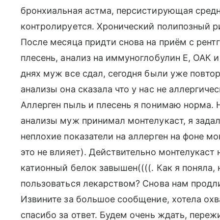
бронхиальная астма, персистирующая средн
контролируется. Хронический полипозный ри
После месяца придти снова на приём с рентг
плесень, анализ на иммуноглобулин Е, ОАК 
днях муж все сдал, сегодня были уже повто
анализы она сказала что у нас не аллергичес
Аллерген пыль и плесень я понимаю норма. 
анализы муж принимал монтелукаст, я задала
неплохие показатели на аллерген на фоне мон
это не влияет). Действительно монтелукаст 
катионный белок завышен((((. Как я поняла,
пользоваться лекарством? Снова нам продли
Извините за большое сообщение, хотела охв
спасибо за ответ. Будем очень ждать, пере