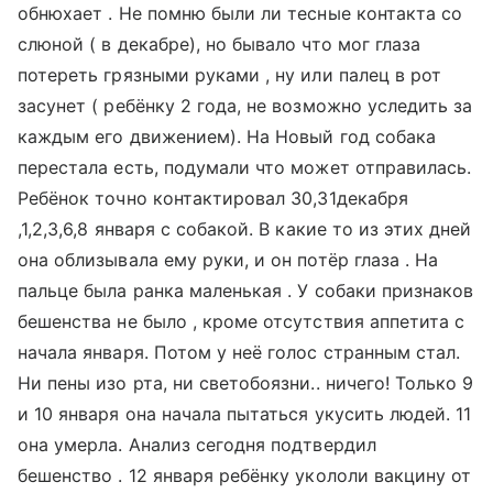
обнюхает . Не помню были ли тесные контакта со
слюной ( в декабре), но бывало что мог глаза
потереть грязными руками , ну или палец в рот
засунет ( ребёнку 2 года, не возможно уследить за
каждым его движением). На Новый год собака
перестала есть, подумали что может отправилась.
Ребёнок точно контактировал 30,31декабря
,1,2,3,6,8 января с собакой. В какие то из этих дней
она облизывала ему руки, и он потёр глаза . На
пальце была ранка маленькая . У собаки признаков
бешенства не было , кроме отсутствия аппетита с
начала января. Потом у неё голос странным стал.
Ни пены изо рта, ни светобоязни.. ничего! Только 9
и 10 января она начала пытаться укусить людей. 11
она умерла. Анализ сегодня подтвердил
бешенство . 12 января ребёнку укололи вакцину от