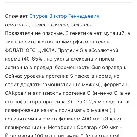
Отвечает
Стуров Виктор Геннадьевич
гематолог, гемостазиолог, сексолог
Показатели не опасные. В генетике нет мутаций, а
лишь носительство полиморфизмов генов
ФОЛАТНОГО ЦИКЛА. Протеин S в абсолютной
норме (40-65%), но уколы клексана и прием
аспирина в предыд. беременность был оправдан.
Сейчас уровень протеина S также в норме, но
стоит досдать гомоцистеин (с мужем), ферритин,
ОАКрови и активность протеина С (именно С, а не
его кофактора-протеина S) . За 2-2,5 мес до цикла
планирования начать принимать с мужем (!!)
поливитамины с метафолином 400 мкг (Элевит-
планирование) + Метафолин Соллгар 400 мкг +
Йодомарин 100 мкг+ витамин Д (с партнером!)