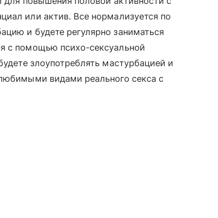
ы для повышения половой активности с
циал или актив. Все нормализуется по
ацию и будете регулярно заниматься
ся с помощью психо-сексуальной
 будете злоупотреблять мастурбацией и
 любимыми видами реального секса с