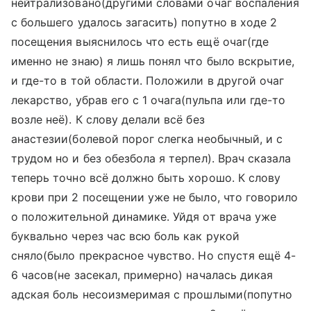
нейтрализовано(другими словами очаг воспаления
с большего удалось загасить) попутно в ходе 2
посещения выяснилось что есть ещё очаг(где
именно не знаю) я лишь понял что было вскрытие,
и где-то в той области. Положили в другой очаг
лекарство, убрав его с 1 очага(пульпа или где-то
возле неё). К слову делали всё без
анастезии(болевой порог слегка необычный, и с
трудом но и без обезбола я терпел). Врач сказала
теперь точно всё должно быть хорошо. К слову
крови при 2 посещении уже не было, что говорило
о положительной динамике. Уйдя от врача уже
буквально через час всю боль как рукой
сняло(было прекрасное чувство. Но спустя ещё 4-
6 часов(не засекал, примерно) началась дикая
адская боль несоизмеримая с прошлыми(попутно