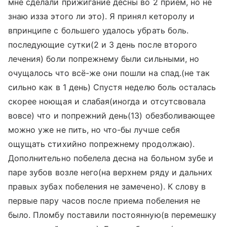
мне сделали прижигание десны во 2 приём, но не
знаю изза этого ли это). Я принял кеторолу и
впринципе с большего удалось убрать боль.
последующие сутки(2 и 3 день после второго
лечения) боли попрежнему были сильными, но
очущалось что всё-же они пошли на спад.(не так
сильно как в 1 день) Спустя неделю боль осталась
скорее ноющая и слабая(иногда и отсутсвовала
вовсе) что и попрежний день(13) обезболивающее
можно уже не пить, но что-бы лучше себя
ощущать стихийно попрежнему продолжаю).
Дополнительно побелела десна на больном зубе и
паре зубов возле него(на верхнем ряду и дальних
правых зубах побеления не замечено). К слову в
первые пару часов после приема побеления не
было. Пломбу поставили постоянную(в перемешку