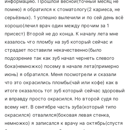
информацию. Прошлой весной(точный месяц не
помню) я обратился к стоматологу(2 кариеса, не
серьёзных). 1 успешно вылечили и по сей день всё
хорошо(лечил врач один между прочим за 1
присест) Второй не до конца. К началу лета мне
казалось что пломбу на зуб который сейчас и
страдает поставили некачественно(было
подозрение так как зуб начал чернеть слевого
бока(немножко) посему в начале лета(примерно
июнь) я обратился. Меня посмотрели и сказали
что это окрасились пломбы(чай или кофе) как в
итоге оказалось тот зуб который сейчас здоровый
и вправду просто окрасился. Но второй судя по
всему нет. В сентябре часть зуба(который типо
окрасился) отвалился(боковая левая стенка,
немножко) я записался к врачу на октябрь(спустя