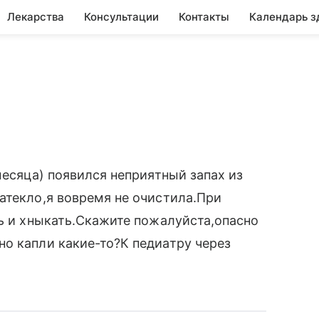
Лекарства
Консультации
Контакты
Календарь з
месяца) появился неприятный запах из
атекло,я вовремя не очистила.При
ть и хныкать.Скажите пожалуйста,опасно
о капли какие-то?К педиатру через