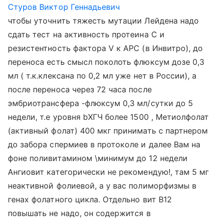
Стуров Виктор Геннадьевич
чтобы уточнить тяжесть мутации Лейдена надо
сдать тест на активность протеина С и
резистентность фактора V к АРС (в Инвитро), до
переноса есть смысл поколоть флюксум дозе 0,3
мл ( т.к.клексана по 0,2 мл уже нет в России), а
после переноса через 72 часа после
эмбриотрансфера -флюксум 0,3 мл/сутки до 5
недели, т.е уровня bХГЧ более 1500 , Метиолфолат
(активный фолат) 400 мкг принимать с партнером
до забора спермиев в протоколе и далее Вам на
фоне поливитамином \минимум до 12 недели
Ангиовит категорически не рекомендую!, там 5 мг
неактивной фолиевой, а у вас полиморфизмы в
генах фолатного цикла. Отдельно вит В12
повышать не надо, он содержится в