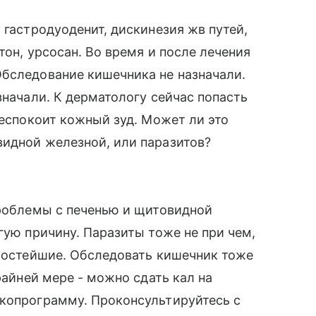
 гастродуоденит, дискинезия жв путей,
тон, урсосан. Во время и после лечения
Обследование кишечника не назначали.
значали. К дерматологу сейчас попасть
беспокоит кожный зуд. Может ли это
видной железной, или паразитов?
проблемы с печенью и щитовидной
гую причину. Паразиты тоже не при чем,
простейшие. Обследовать кишечник тоже
райней мере - можно сдать кал на
 копрограмму. Проконсультируйтесь с