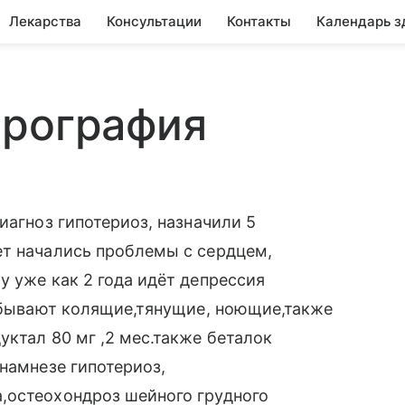
Лекарства
Консультации
Контакты
Календарь з
арография
иагноз гипотериоз, назначили 5
ет начались проблемы с сердцем,
у уже как 2 года идёт депрессия
е бывают колящие,тянущие, ноющие,также
уктал 80 мг ,2 мес.также беталок
намнезе гипотериоз,
,остеохондроз шейного грудного