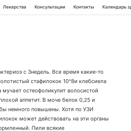
Лекарства
Консультации
Контакты
Календарь з
актериоз с 3недель. Все время какие-то
 золотистый стафилокок 10^8и клебсиела
а мучает остеофоликулит волосистой
плохой аппетит. В моче белок 0,25 и
бы немного повышены. Хотя по УЗИ
илокок может действовать на эти органы
формленный. Пили всякие