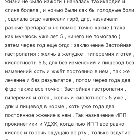
жизни не было изжоги ) началась тахикардия и
спина болела , и ночью были как бы голодные боли
, сделала фгдс написали гэрб, дгр, назначали
разные препараты не помню точно какие ( така
как мучаюсь уже лет 5 , ничего не помогало )
затем через год ещё фгдс : заключение Застойная
гастропатия : желчь в желудке , гиперемия и отёк ,
кислотность 5.5, дпк без изменений и пищевод без
изменений хоть и жжёт постоянно в нем , так же
лечение и без результатов , потом через года два
фгдс также все точно : Застойная гастропатия ,
гиперемия и отёк , желчь и кислотность 5 уже ,
дпк и пищевод в норме , хоть уже года два
постоянное жжение в нем . Так назначение ИПП
прокинетики и УДХК, когда пью ИПП все равно
кислое и горечь ощущаю во рту , только вздутие