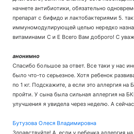
начнете антибиотики, обязательно одновреме
препарат с бифидо и лактобактериями 5. так
иммуномодулирующей целью нередко назнач
витаминами С и Е Всего Вам доброго! С ува
анонимно
Спасибо большое за ответ. Все таки у нас и
было что-то серьезное. Хотя ребенок разви
по 1 кг. Подскажите, а если это аллергия на
пройти. У сына была сильная аллергия на Б
улучшения я увидела через неделю. А сейчас
Бутузова Олеся Владимировна
Здравствуйте! А, если у ребенка аллергия 