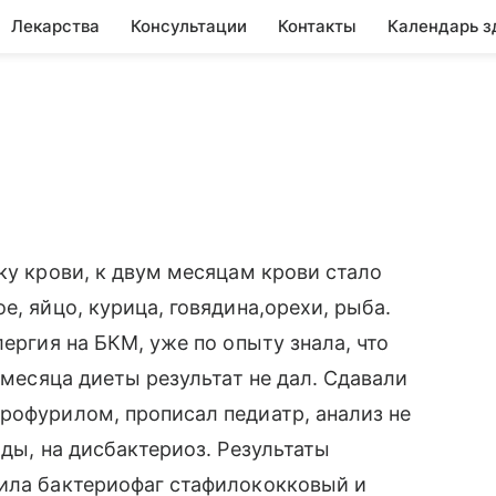
Лекарства
Консультации
Контакты
Календарь з
ку крови, к двум месяцам крови стало
е, яйцо, курица, говядина,орехи, рыба.
лергия на БКМ, уже по опыту знала, что
5 месяца диеты результат не дал. Сдавали
рофурилом, прописал педиатр, анализ не
оды, на дисбактериоз. Результаты
чила бактериофаг стафилококковый и