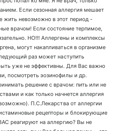
рос попал ко мне. Я не врач, только
анием. Если сезонная аллергия мешает
е жить невозможно в этот период -
нные врачом! Если состояние терпимое,
язательно. НО!!! Аллергены и комплексы
ргена, могут накапливаться в организме
 следующий раз может наступить
быть уже не эффективны. Для Вас важно
ви, посмотреть эозинофилы и др.
ринимать решение с врачом: пить или не
рствами и как только начнется аллергия
 возможно). П.С.Лекарства от аллергии
 гистаминовые рецепторы и блокирующие
 ВАС реагируют на аллергию? Вы не