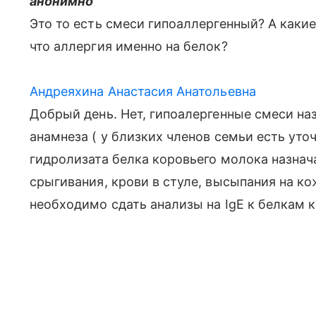
анонимно
Это то есть смеси гипоаллергенный? А каки
что аллергия именно на белок?
Андреяхина Анастасия Анатольевна
Добрый день. Нет, гипоалергенные смеси на
анамнеза ( у близких членов семьи есть уто
гидролизата белка коровьего молока назнач
срыгивания, крови в стуле, высыпания на к
необходимо сдать анализы на IgЕ к белкам 