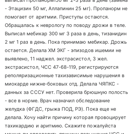
выписал Пропанорм150 мг 2-3 раза в день (замена
- Этацизин 50 мг, Аллапинин 25 мг). Пропанорм не
помогает от аритмии. Приступы остаются.
Обращалась к неврологу по поводу дрожи в теле.
Выписал мебикар 300 мг 3 раза в день, тизанидин
2 мг 1 раз в день. Пока принимаю мебикар. Дрожь
остается. Делала ХМ ЭКГ - эпизодов ишемии не
выявлено, 11 наджел. экстрасистол, 3 жел.
экстрасистол, ЧСС 47-68-119, регистрируются
реполяризационные тахизависимые нарушения в
миокарде нижне-боковых отд. Делала ЧЯПКС -
данных за СССУ нет. Проверила брюшную полость
- все в норме. Врач назначил обследование
желудка (ФГДС, грыжа ПОД, РЭ). Пока еще не
делала. Хочу найти причину которая провоцирует
тахикардию и аритмию. Скажите пожалуйста