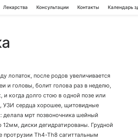
Лекарства
Консультации
Контакты
Календарь з
ка
жду лопаток, после родов увеличивается
и и головы, болит голова раз в неделю,
 и когда долго стою в одной позе или
е, УЗИ сердца хорошее, щитовидные
с : делала мрт позвоночника шейный
о 12мм, диски дегидратированы. Грудной
ые протрузии Тh4-Th8 сагиттальным