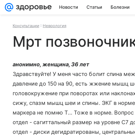
Новости
Статьи
Болезни
Консультации
Неврология
Мрт позвоночни
анонимно, женщина, 36 лет
Здравствуйте! У меня часто болит спина ме
давление до 150 на 90, есть жжение мышц ше
головокружение при поворотах или наклонах,
сижу, спазм мышц шеи и спины. ЭКГ в норм
маркера не помню Т... Тоже в норме. Вопро
отдел - сагиттальный размер на уровне С7 д
отдел - диски дегидратированы, центральн