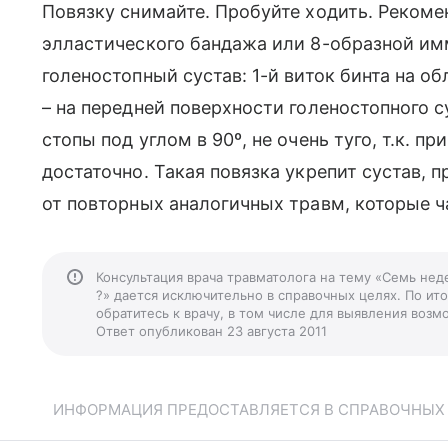
Повязку снимайте. Пробуйте ходить. Рекоме
элластического бандажа или 8-образной и
голеностопный сустав: 1-й виток бинта на об
– на передней поверхности голеностопного су
стопы под углом в 90º, не очень туго, т.к. п
достаточно. Такая повязка укрепит сустав, 
от повторных аналогичных травм, которые ч
Консультация врача травматолога на тему «Семь нед
?» дается исключительно в справочных целях. По ит
обратитесь к врачу, в том числе для выявления воз
Ответ опубликован 23 августа 2011
ИНФОРМАЦИЯ ПРЕДОСТАВЛЯЕТСЯ В СПРАВОЧНЫХ Ц