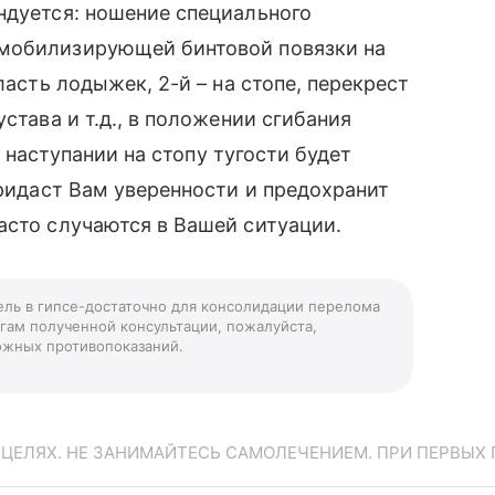
ндуется: ношение специального
ммобилизирующей бинтовой повязки на
ласть лодыжек, 2-й – на стопе, перекрест
става и т.д., в положении сгибания
ри наступании на стопу тугости будет
придаст Вам уверенности и предохранит
асто случаются в Вашей ситуации.
ель в гипсе-достаточно для консолидации перелома
огам полученной консультации, пожалуйста,
можных противопоказаний.
ЕЛЯХ. НЕ ЗАНИМАЙТЕСЬ САМОЛЕЧЕНИЕМ. ПРИ ПЕРВЫХ 