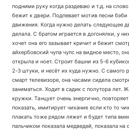
подними руку когда раздеваю и т.д. на слово
бежит к двери. Подпевает мотив песни бэби
движения. Когда нужно делать следующее д
делала. С братом играется в догонялки, у них
хочет она его зазывает кричит и бежит смот
айхербовский чупа чупс на видное место, он
открыла и ноет. Строит башни из 5-6 кубико
2-3 штуки, и несёт их куда нужно. С самого
смарт телевизоре, она часами сидела смотре
заниматься. Ходит в садик с полутора лет. Ж
кружки. Танцует очень энергично, повторяе
показать, имитирует чихание если кто то чи
плакать тоже рядом ляжет и будет типа вме
пальчиком показала медведей, показала на 