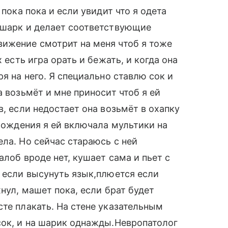
 пока пока и если увидит что я одета
 шарк и делает соответствующие
вижение смотрит на меня чтоб я тоже
 есть игра орать и бежать, и когда она
ря на него. Я специально ставлю сок и
а возьмёт и мне приносит чтоб я ей
в, если недостает она возьмёт в охапку
 рождения я ей включала мультики на
ла. Но сейчас стараюсь с ней
алоб вроде нет, кушает сама и пьет с
т если высунуть язык,плюется если
хнул, машет пока, если брат будет
сте плакать. На стене указательным
сок, и на шарик однажды.Невропатолог