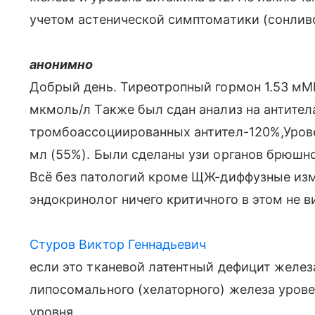
учетом астенической симптоматики (сонливо
анонимно
Добрый день. Тиреотропный гормон 1.53 мМЕ
мкмоль/л Также был сдан анализ на антител
тромбоассоциированных антител-120%,Урове
мл (55%). Были сделаны узи органов брюшно
Всё без патологий кроме ЩЖ-диффузные из
эндокринолог ничего критичного в этом не в
Стуров Виктор Геннадьевич
если это тканевой латентный дефицит желез
липосомального (хелаторного) железа уров
уровня