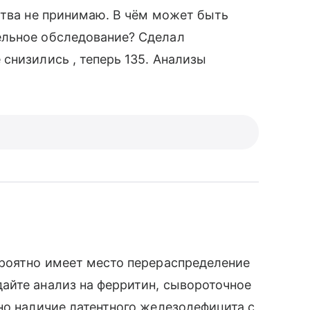
ства не принимаю. В чём может быть
ельное обследование? Сделал
снизились , теперь 135. Анализы
ероятно имеет место перераспределение
айте анализ на ферритин, сывороточное
но наличие латентного железодефицита с