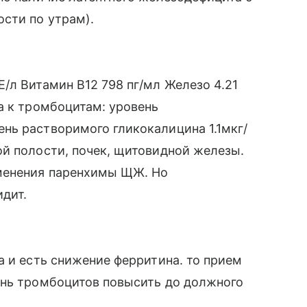
сти по утрам).
/л Витамин В12 798 пг/мл Железо 4.21
а к тромбоцитам: уровень
нь растворимого гликокалицина 1.1мкг/
й полости, почек, щитовидной железы.
менения паренхимы ЩЖ. Но
идит.
а и есть снижение ферритина. то прием
ень тромбоцитов повысить до должного