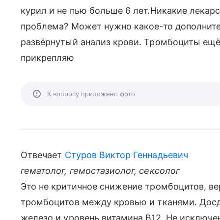
курил и не пью больше 6 лет.Никакие лекар
проблема? Может нужно какое-то дополнит
развёрнутый анализ крови. Тромбоциты ещё 
прикрепляю
К вопросу приложено фото
Отвечает
Стуров Виктор Геннадьевич
гематолог, гемостазиолог, сексолог
Это не критичное снижение тромбоцитов, в
тромбоцитов между кровью и тканями. Досд
железо и уровень витамина В12. Не исключе