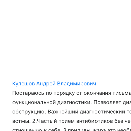
Кулешов Андрей Владимирович
Постараюсь по порядку от окончания письма
функциональной диагностики. Позволяет ди
обструкцию. Важнейший диагностический те
астмы. 2.Частый прием антибиотиков без чет
отношению к себе. 3.приливы жара это необ