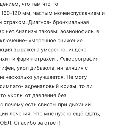
щением, что там что-то
 160-120 мм, частым мочеиспусканием и
и страхом. Диагноз- бронхиальная
нас нет.Анализы таковы: эозионофилы в
заключение- умеренное снижение
укция выражена умеренно, индекс
онхит и фаринготрахеит. Флюорография-
ифен, укол дибазола, ингаляция с
ие несколько улучшается. Не могу
 симпато- адреналовый кризы, то ли
 что уколы от давления без
о почему есть свисты при дыхании.
ции лечения. Что мне нужно ещё сдать,
ОБЛ. Спасибо за ответ!