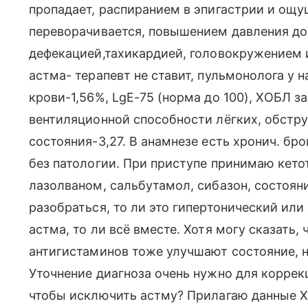
пропадает, распиранием в эпигастрии и ощу
переворачивается, повышением давления до
дефекацией,тахикардией, головокружением 
астма- терапевт не ставит, пульмонолога у 
крови-1,56%, LgE-75 (норма до 100), ХОБЛ 
вентиляционной способности лёгких, обстр
состояния-3,27. В анамнезе есть хронич. бр
без патологии. При приступе принимаю кетот
лазолваном, сальбутамол, сибазон, состоян
разобраться, то ли это гипертонический или
астма, то ли всё вместе. Хотя могу сказать,
антигистаминов тоже улучшают состояние, н
Уточнение диагноза очень нужно для коррек
чтобы исключить астму? Прилагаю данные Х