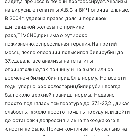
сидит,а процесс в печени прогрессирует.Анализы
на вирусные гепатиты А,В,С и ВИЧ отрицательные.
В 2004г. удалена правая доля и перешеек
щитовидной железы по причине
рака,T1M0N0,принимаю эутирокс
пожизненно,супрессивная терапия.На третий
месяц после операции повысился билирубин до
37,сдавала все анализы на гепатиты-
отрицательно,так причину и не выяснили,со
временем билирубин пришёл в норму. Но все эти
годы упорно рос холестерин,билирубин всегда
был около верхней границы нормы. Недавно
просто поднялась температура до 37,1-37,2 , дикая
слабость,тяжело просто помыть посуду или дойти
до остановки,депрессия и акне такое,какого в
юности не было. Приём компливита буквально на