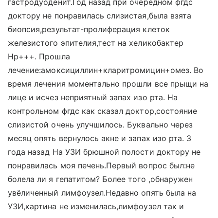
гастродуоденит.Год назад при очередном фгдс
доктору не понравилась слизистая,была взята
биопсия,результат-пролиферация клеток
железистого эпителия,тест на хеликобактер
Нр+++. Прошла
лечение:амоксициллин+кларитромицин+омез. Во
время лечения моментально прошли все прыщи на
лице и исчез неприятный запах изо рта. На
контрольном фгдс как сказал доктор,состояние
слизистой очень улучшилось. Буквально через
месяц опять вернулось акне и запах изо рта. 3
года назад На УЗИ брюшной полости доктору не
понравилась моя печень.Первый вопрос был:не
болела ли я гепатитом? Более того ,обнаружен
увёличенный лимфоузел.Недавно опять была на
УЗИ,картина не изменилась,лимфоузел так и