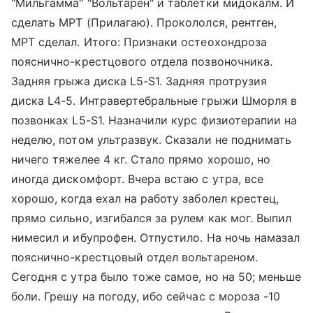
"Мильгамма" "Вольтарен" и таблетки мидокалм. И
сделать МРТ (Прилагаю). Прокололся, рентген,
МРТ сделал. Итого: Признаки остеохондроза
пояснично-крестцового отдела позвоночника.
Задняя грыжа диска L5-S1. Задняя протрузия
диска L4-5. Интравертебральные грыжи Шморля в
позвонках L5-S1. Назначили курс физиотерапии на
неделю, потом ультразвук. Сказали не поднимать
ничего тяжелее 4 кг. Стало прямо хорошо, но
иногда дискомфорт. Вчера встаю с утра, все
хорошо, когда ехал на работу заболел крестец,
прямо сильно, изгибался за рулем как мог. Выпил
нимесил и ибупрофен. Отпустило. На ночь намазал
пояснично-крестцовый отдел вольтареном.
Сегодня с утра было тоже самое, но на 50; меньше
боли. Грешу на погоду, ибо сейчас с мороза -10