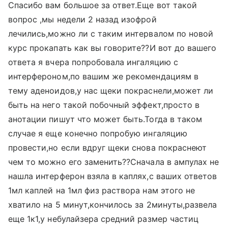
Спасибо вам большое за ответ.Еще вот такой
вопрос ,мы недели 2 назад изофрой
лечились,можно ли с таким интервалом по новой
курс прокапать как вы говорите??И вот до вашего
ответа я вчера попробовала ингаляцию с
интерфероном,по вашим же рекомендациям в
тему аденоидов,у нас щеки покраснели,может ли
быть на него такой побочный эффект,просто в
анотации пишут что может быть.Тогда в таком
случае я еще конечно попробую ингаляцию
провести,но если вдруг щеки снова покраснеют
чем то можно его заменить??Сначала в ампулах не
нашла интерферон взяла в каплях,с ваших ответов
1мл каплей на 1мл физ раствора нам этого не
хватило на 5 минут,кончилось за 2минуты,развела
еще 1к1,у небулайзера средний размер частиц