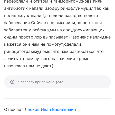
переболели и отитом и гайморитом,снова пили
антибиотик капали изофру,ринофлуимуцил,так как
полидексу капали 1,5 недели назад ло нового
заболевания.Сейчас все вылечили,но нос так и
забивается у ребенка,мы на сосудосуживающих
сидим просто,лор выписывает Назонекс капли,мне
кажется они нам не помогут,сделали
риноцитограмму,помогите нам разобраться что
лечить то нам,путного назначения кроме
назонекса нам не дают(
К вопросу приложено фото
Отвечает
Лесков Иван Васильевич