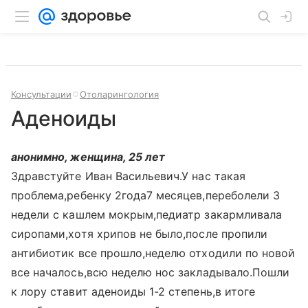
Консультации
Отоларингология
Аденоиды
анонимно, женщина, 25 лет
Здравстуйте Иван Васильевич.У нас такая
проблема,ребенку 2года7 месяцев,переболели 3
недели с кашлем мокрым,педиатр закармливала
сиропами,хотя хрипов не было,после пропили
антибиотик все прошло,неделю отходили по новой
все началось,всю неделю нос закладывало.Пошли
к лору ставит аденоиды 1-2 степень,в итоге