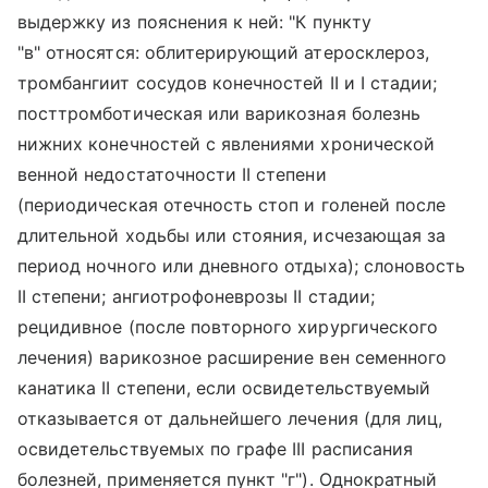
выдержку из пояснения к ней: "К пункту
"в" относятся: облитерирующий атеросклероз,
тромбангиит сосудов конечностей II и I стадии;
посттромботическая или варикозная болезнь
нижних конечностей с явлениями хронической
венной недостаточности II степени
(периодическая отечность стоп и голеней после
длительной ходьбы или стояния, исчезающая за
период ночного или дневного отдыха); слоновость
II степени; ангиотрофоневрозы II стадии;
рецидивное (после повторного хирургического
лечения) варикозное расширение вен семенного
канатика II степени, если освидетельствуемый
отказывается от дальнейшего лечения (для лиц,
освидетельствуемых по графе III расписания
болезней, применяется пункт "г"). Однократный