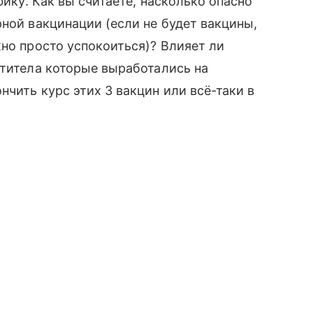
фику. Как вы считаете, насколько опасно
рной вакцинации (если не будет вакцины,
жно просто успокоиться)? Влияет ли
нтитела которые выработались на
чить курс этих 3 вакцин или всё-таки в