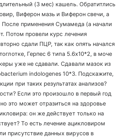
длительный (3 мес) кашель. Обратитлись
овир, Виферон мазь и Виферон свечи, а
. После применения Сумамеда (а начали
ет. Потом провели курс лечения
вторно сдали ПЦР, так как опять начался
тоглотке, Герпес 6 типа 5.6х10*2, в моче
керы уже не сдавали. Сдавали мазок из
bacterium indologenes 10*3. Подскажите,
екции при таких результатах анализов?
ности? Если это произошло в первый год
но это может отразиться на здоровье
икловира: он же действует только на
йствует? То есть лечение ацикловиром
ли присутствие данных вирусов в