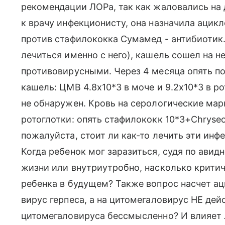
рекомендации ЛОРа, так как жаловались на 
к врачу инфекционисту, она назначила ацикл
против стафилококка Сумамед - антибиотик
лечиться именно с него), кашель сошел на н
противовирусными. Через 4 месяца опять по
кашель: ЦМВ 4.8х10*3 в моче и 9.2х10*3 в ро
не обнаружен. Кровь на серологические мар
ротоглотки: опять стафилококк 10*3+Chryseo
пожалуйста, стоит ли как-то лечить эти инф
Когда ребенок мог заразиться, судя по авид
жизни или внутриутробно, насколько критич
ребенка в будущем? Также вопрос насчет ац
вирус герпеса, а на цитомегаловирус НЕ де
цитомегаловируса бессмысленно? И влияет 