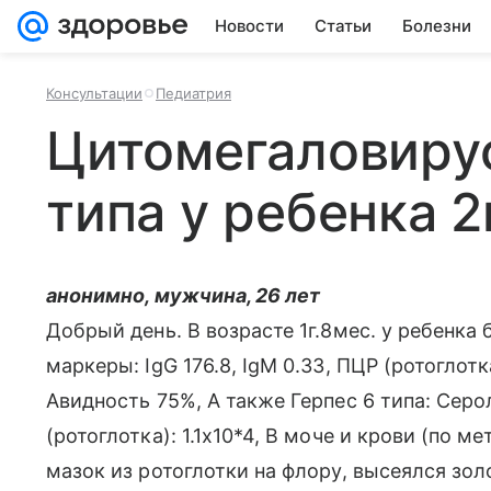
Новости
Статьи
Болезни
Консультации
Педиатрия
Цитомегаловирус
типа у ребенка 2
анонимно, мужчина, 26 лет
Добрый день. В возрасте 1г.8мес. у ребенк
маркеры: IgG 176.8, IgM 0.33, ПЦР (ротоглотк
Авидность 75%, А также Герпес 6 типа: Серо
(ротоглотка): 1.1х10*4, В моче и крови (по 
мазок из ротоглотки на флору, высеялся зо