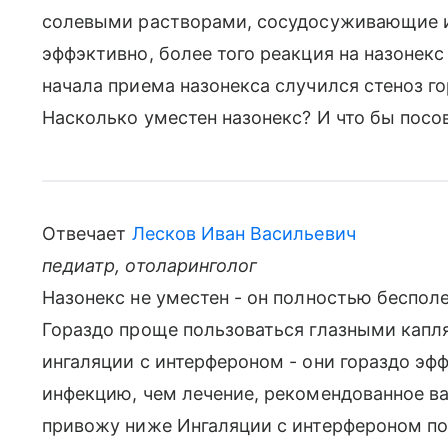
солевыми растворами, сосудосуживающие и н
эффэктивно, более того реакция на назонекс
начала приема назонекса случился стеноз г
Насколько уместен назонекс? И что бы посо
Отвечает
Лесков Иван Васильевич
педиатр, отоларинголог
Назонекс не уместен - он полностью беспол
Гораздо проще пользоваться глазными капл
ингаляции с интерфероном - они гораздо э
инфекцию, чем лечение, рекомендованное в
привожу ниже Ингаляции с интерфероном по 5