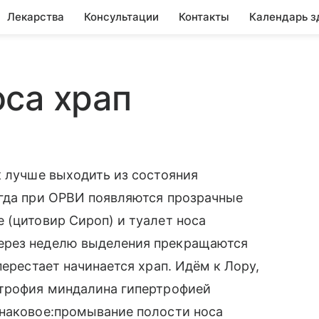
Лекарства
Консультации
Контакты
Календарь з
са храп
к лучше выходить из состояния
егда при ОРВИ появляются прозрачные
 (цитовир Сироп) и туалет носа
ерез неделю выделения прекращаются
перестает начинается храп. Идём к Лору,
ртрофия миндалина гипертрофией
инаковое:промывание полости носа