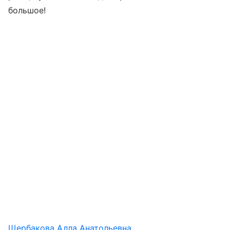
большое!
Щербакова Алла Анатольевна