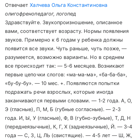
Отвечает
Халчева Ольга Константиновна
олигофренопедагог, логопед
Здравствуйте. Звукопроизношение, описанное
вами, соответствует возрасту. Нормы появления
звуков. Примерно к 6 годам у ребенка должны
появится все звуки. Чуть раньше, чуть позже, —
разумеется, возможно варианты. Но в среднем
все происходит так: — 5-6 месяцев. Возникают
первые цепочки слогов: «ма-ма-ма», «ба-ба-ба»,
«бу-бу-бу». — 10 мес. +. Появляются попытки
подражать речи взрослых, которые иногда
заканчиваются первыми словами. — 1-2 года. А, О,
Э (гласные), П, М, Б (губные согласные). — 2-3
года. И, Ы, У (гласные), Ф, В (губно-зубные), Т, Д, Н
(переднеязычные), К, Г, Х (заднеязычные), Й. — 3-4
года — С, З, Ц, ЛЬ (свистящие). — 4-5 лет — Ш, Ж,