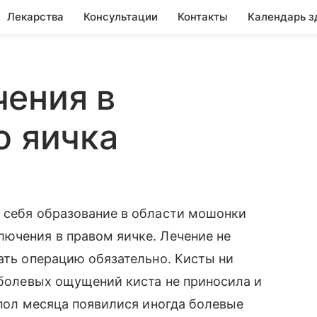
Лекарства
Консультации
Контакты
Календарь з
чения в
о яичка
у себя образование в области мошонки
ючения в правом яичке. Лечение не
лать операцию обязательно. Кисты ни
и болевых ощущений киста не приносила и
 пол месяца появилися иногда болевые