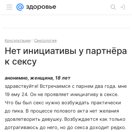
Консультации
Сексология
Нет инициативы у партнёра
к сексу
анонимно, женщина, 18 лет
здравствуйте! Встречаемся с парнем два года. мне
19 ему 24. Он не проявляет инициативу в сексе.
Что бы был секс нужно возбуждать практически
до пика. В процессе полового акта нет желания
удовлетворить девушку. Возбуждается как только
дотрагиваюсь до него, но до секса доходит редко.