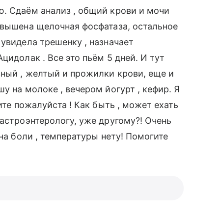
. Сдаём анализ , общий крови и мочи
овышена щелочная фосфатаза, остальное
 увидела трешенку , назначает
цидолак . Все это пьём 5 дней. И тут
зный , желтый и прожилки крови, еще и
у на молоке , вечером йогурт , кефир. Я
ите пожалуйста ! Как быть , может ехать
гастроэнтерологу, уже другому?! Очень
 на боли , температуры нету! Помогите