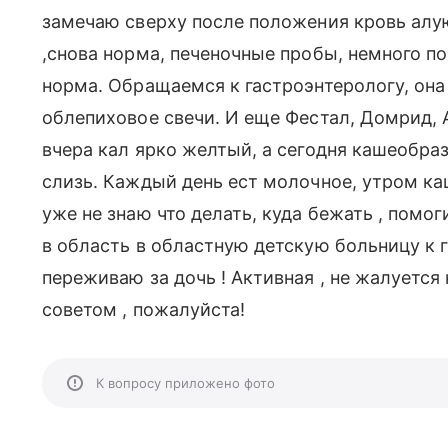
замечаю сверху после положения кровь алую
,снова норма, печеночные пробы, немного п
норма. Обращаемся к гастроэнтерологу, она
облепиховое свечи. И еще Фестал, Домрид, А
вчера кал ярко желтый, а сегодня кашеобра
слизь. Каждый день ест молочное, утром каш
уже не знаю что делать, куда бежать , помог
в область в областную детскую больницу к 
переживаю за дочь ! Активная , не жалуется
советом , пожалуйста!
К вопросу приложено фото