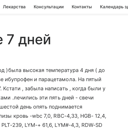
Лекарства
Консультации
Контакты
Календарь з
 7 дней
од )была высокая температура 4 дня ( до
е ибупрофен и парацетамола. На пятый
 Кстати , забыла написать , когда были у
ками .лечились эти пять дней - свечи
 шестой день опять поднимается
лизы кровь -wbc 7,0, RBC-4,33, HGB- 12,4,
 PLT-239, LYM-+ 61,6, LYM#-4,3, RDW-SD