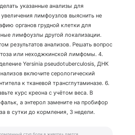
делать указанные анализы для
у увеличения лимфоузлов выяснить не
рафию органов грудной клетки для
енные лимфоузлы другой локализации.
том результатов анализов. Решать вопрос
атоза или неходжкинской лимфомы. 4.
еление Yersinia pseudotuberculosis, ДНК
анализов включите серологический
антитела к тканевой трансглутаминазе. 6.
вьте курс креона с учётом веса. В
фальк, а энтерол замените на пробифор
за в сутки до кормления, 3 недели.
формленный стул боли в животе» дается