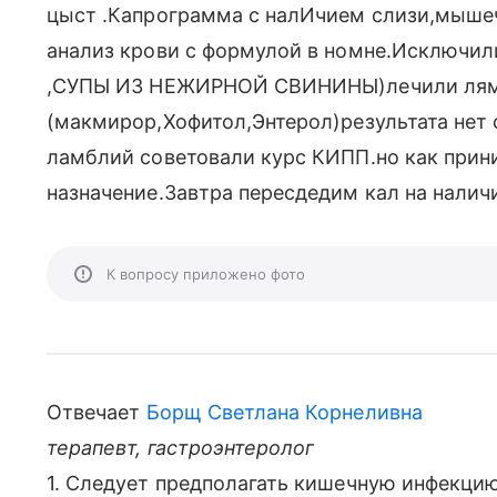
цыст .Капрограмма с налИчием слизи,мыше
анализ крови с формулой в номне.Исключи
,СУПЫ ИЗ НЕЖИРНОЙ СВИНИНЫ)лечили ля
(макмирор,Хофитол,Энтерол)результата нет
ламблий советовали курс КИПП.но как прини
назначение.Завтра пересдедим кал на налич
К вопросу приложено фото
Отвечает
Борщ Светлана Корнеливна
терапевт, гастроэнтеролог
1. Следует предполагать кишечную инфекц