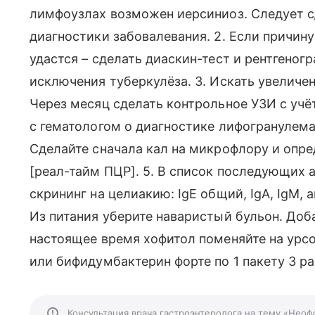
лимфоузлах возможен иерсиниоз. Следует с
диагностики забовалевания. 2. Если причин
удастся – сделать диаскин-тест и рентгеног
исключения туберкулёза. 3. Искать увелич
Через месяц сделать контрольное УЗИ с учё
с гематологом о диагностике лифогранулем
Сделайте сначала кал на микрофлору и опред
[реал-тайм ПЦР]. 5. В список последующих 
скрининг на целиакию: IgЕ общий, IgА, IgМ, 
Из питания уберите наваристый бульон. Доба
настоящее время хофитол поменяйте на урсо
или бифидумбактерин форте по 1 пакету 3 ра
Консультация врача гастроэнтеролога на тему «Нео