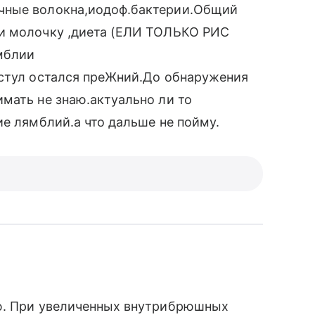
чные волокна,иодоф.бактерии.Общий
ли молочку ,диета (ЕЛИ ТОЛЬКО РИС
мблии
 стул остался преЖний.До обнаружения
мать не знаю.актуально ли то
ие лямблий.а что дальше не пойму.
ию. При увеличенных внутрибрюшных