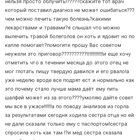
нельзя просто облучить!?????скажите тот врач
который поставил диагноз не может ошибаться???
чем можно лечить такую болезнь?какими
лекарствами и травами?я слышал что можно
вылечить травой болеголов он хоть и ядовит но по
капле помогает?помогите прошу Вас советом
неужели это приговор??????????!!!!!!!!!!!!!и еще хочу
отметить что в течении месяца до этого отец не
мог глотать пищу твердую давился и его рвало!а
уже неделю вроде все подрят ест и нормально как
это почему стало лучше мама даёт ему пить
шалфей может из за этого????умоляю дайте совет
мы все в ужасе!!!!!!а по поводу анализов из горла
за результатами сегодня ходила сестра отца но ей
не дали сказали только ему с паспортом!сестра
спросила хоть как там !?и мед сестра сказала