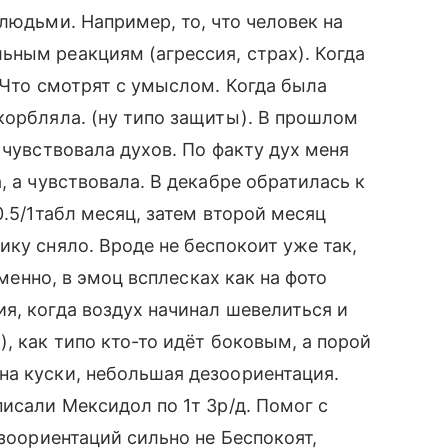
людьми. Например, то, что человек на
ным реакциям (агрессия, страх). Когда
 Что смотрят с умыслом. Когда была
корбляла. (ну типо защиты). В прошлом
 чувствовала духов. По факту дух меня
, а чувствовала. В декабре обратилась к
0.5/1табл месяц, затем второй месяц
ку сняло. Вроде не беспокоит уже так,
именно, в эмоц всплесках как на фото
я, когда воздух начинал шевелиться и
, как типо кто-то идёт боковым, а порой
на куски, небольшая дезоориентация.
исали Мексидол по 1т 3р/д. Помог с
езоориентаций сильно не Беспокоят,