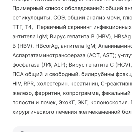
Примерный список обследований: общий ана
ретикулоциты, СОЭ, общий анализ мочи, глю
ТТГ, Т4, “Первичный скрининг инфекционных 
антитела IgM; Вирус гепатита B (HBV), HBsAg
B (HBV), HBcorAg, антитела IgM; Аланинамин
Аспартатаминотрансфераза (АСТ, AST); γ-гл
фосфатаза (ЛФ, ALP); Вирус гепатита C (HCV)
ПСА общий и свободный, билирубины фракцио
HIV, RPR, холестерин, креатинин, С-реактив
железо, ферритин, копрограмма, фекальный
полости и почек, ЭхоКГ, ЭКГ, колоноскопия
хирургического лечения желчекаменной бол