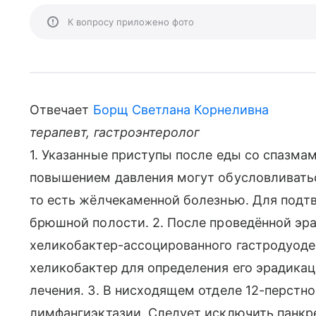
К вопросу приложено фото
Отвечает
Борщ Светлана Корнеливна
терапевт, гастроэнтеролог
1. Указанные приступы после еды со спазма
повышением давления могут обусловливать
то есть жёлчекаменной болезнью. Для подт
брюшной полости. 2. После проведённой эра
хеликобактер-ассоцированного гастродуоден
хеликобактер для определения его эрадикац
лечения. 3. В нисходящем отделе 12-перст
лимфангиэктазии. Следует исключить панкреа