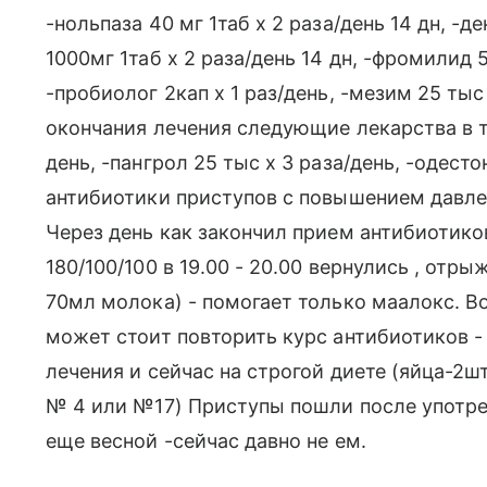
-нольпаза 40 мг 1таб х 2 раза/день 14 дн, -д
1000мг 1таб х 2 раза/день 14 дн, -фромилид 5
-пробиолог 2кап х 1 раз/день, -мезим 25 тыс 
окончания лечения следующие лекарства в те
день, -пангрол 25 тыс х 3 раза/день, -одесто
антибиотики приступов с повышением давле
Через день как закончил прием антибиотик
180/100/100 в 19.00 - 20.00 вернулись , отр
70мл молока) - помогает только маалокс. В
может стоит повторить курс антибиотиков - 
лечения и сейчас на строгой диете (яйца-2ш
№ 4 или №17) Приступы пошли после употреб
еще весной -сейчас давно не ем.