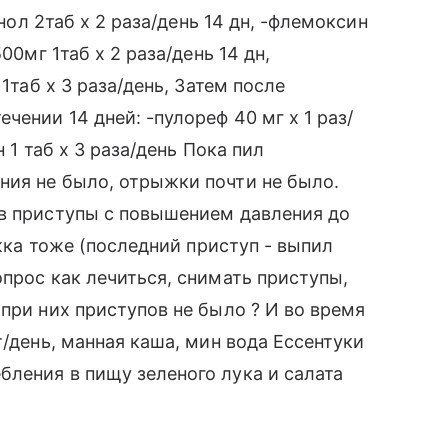
енол 2таб х 2 раза/день 14 дн, -флемоксин
00мг 1таб х 2 раза/день 14 дн,
1таб х 3 раза/день, Затем после
чении 14 дней: -пулореф 40 мг х 1 раз/
н 1 таб х 3 раза/день Пока пил
ния не было, отрыжки почти не было.
ов приступы с повышением давления до
ыжка тоже (последний приступ - выпил
опрос как лечиться, снимать приступы,
при них приступов не было ? И во время
т/день, манная каша, мин вода Ессентуки
ления в пищу зеленого лука и салата