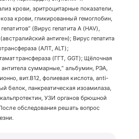
лиз крови, эритроцитарные показатели,
коза крови, гликированный гемоглобин,
гепатитов” (Вирус гепатита A (HAV),
 (австралийский антиген); Вирус гепатита
отрансфераза (АЛТ, ALT);
утаматтрансфераза (ГГТ, GGT); Щёлочная
, антитела суммарные,“ альбумин, РЭА,
нно, вит.В12, фолиевая кислота, anti-
ный белок, панкреатическая изоамилаза,
 кальпротектин, УЗИ органов брюшной
. После обследования решать вопрос
езни.